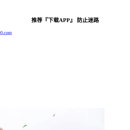
推荐『下载APP』 防止迷路
00.com