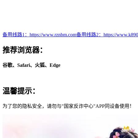
备用线路
1
：
https://www.rznbm.com
备用线路
2
：
https://www.k89
推荐浏览器：
谷歌、Safari、火狐、Edge
温馨提示：
为了您的隐私安全，请勿与"国家反诈中心"APP同设备使用！