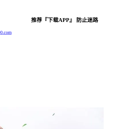
推荐『下载APP』 防止迷路
00.com